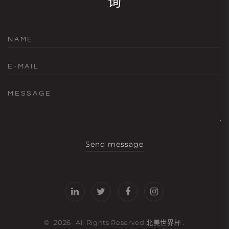
询
NAME
E-MAIL
MESSAGE
Send message
©
2026
- All Rights Reserved
北美世界杯
.