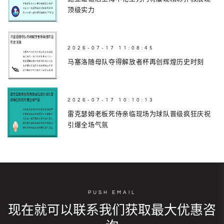
顶级实力
2026-07-17 11:08:45
马塞洛随母队夺得解放者杯再创辉煌历史时刻
2026-07-17 10:10:13
雷克瑟姆老板死侍亲临现场为球队晋级疯狂庆祝
引爆全场气氛
PUSH EMAIL
现在就可以联系我们获取最大优惠咨