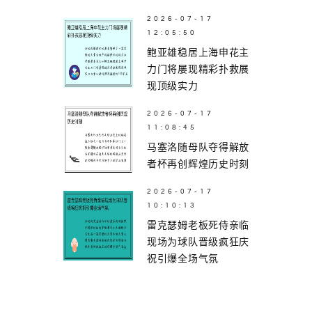
2026-07-17
12:05:50
鲍亚雄稳居上海申花主
力门将屡现精彩扑救展
现顶级实力
2026-07-17
11:08:45
马塞洛随母队夺得解放
者杯再创辉煌历史时刻
2026-07-17
10:10:13
雷克瑟姆老板死侍亲临
现场为球队晋级疯狂庆
祝引爆全场气氛