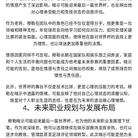
的情感产生了深远影响。暗示可能迎来最后一届世界杯，也反映出他
对心理承受能力和竞技状态的自我评估。
作为老将，穆勒在团队中的角色已经不仅仅是得分手，他更像是一位
领袖和精神支柱。年轻球员会向他学习如何应对压力、如何处理关键
比赛的紧张局面。心理层面的成熟，使得他在面对世界杯的选择上更
为理性，也让球迷更加尊重他的决策。
情感因素同样不可忽视。穆勒长期在国家队和俱乐部之间奔波，家庭
和个人生活的平衡问题也可能成为他考量未来参赛的重要因素。暗示
可能的告别，是他在情感与责任之间做出的权衡，体现了成熟球员的
理性与责任感。
此外，世界杯的舞台不仅是技术比拼，更是心理抗压能力的考验。穆
勒在暗示中透露的情绪，可能反映了他对自己心理状态的清醒认知，
既是对个人职业生涯的总结，也是在为未来的退出做心理铺垫。
4、未来职业规划与发展布局
穆勒暗示可能迎来最后一届世界杯，也为他的未来职业发展埋下伏
笔。作为资深球员，他可以选择继续在俱乐部赛场发挥余热，也可以
逐步向教练、管理层甚至足球评论领域转型。此次暗示可能是他为未