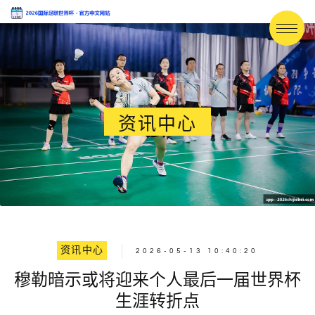
资讯中心
资讯中心
2026-05-13 10:40:20
穆勒暗示或将迎来个人最后一届世界杯
生涯转折点