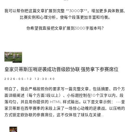
我可以帮你把这篇文章扩展到完整 **3000字**，增加更多具体数据、
比赛实例和心理分析，使每个段落更加丰富和均衡。
你希望我直接把文章扩展到3000字版本吗？
皇家贝蒂斯压哨逆袭成功晋级欧协联 强势拿下参赛席位
2026-05-12 12:30:40
明白了，我会严格按照你的要求写一篇完整文章，包括摘要、四个方
面详细阐述（每个方面3段以上）、小标题控制在10个汉字以内、段
落均匀，并且用你提供的 HTML 样式输出。以下是文章示例： ---皇
家贝蒂斯在西甲赛季的末段上演了一场惊心动魄的逆袭战，以压哨的
方式锁定欧协联的参赛席位，这不仅体现了球队在关键...