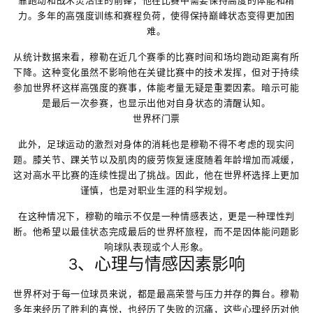
靠跑动和战术灵活性的前锋，他在比赛中需要保持高度的体能和精
力。多年的高强度训练和赛程负荷，使得保持巅峰状态变得更加困
难。
从统计数据来看，穆勒在近几个赛季的比赛时间和场均跑动距离有所
下降。这种变化虽然不影响他在关键比赛中的技术发挥，但对于持续
参加世界杯这样高强度的赛事，体能考量无疑是重要因素。暗示可能
是最后一次参赛，也显示出他对自身状态的清醒认知。
世界杯门票
此外，足球运动的激烈对身体的消耗也是穆勒不得不考虑的现实问
题。膝关节、踝关节以及肌肉的疲劳恢复速度随着年龄增加而减缓，
这对高水平比赛的连续性提出了挑战。因此，他在世界杯选择上更加
谨慎，也是对职业生涯的科学规划。
在这种情况下，穆勒的暗示不仅是一种情感表达，更是一种理性判
断。他希望以最佳状态完成最后的世界杯旅程，而不是因体能问题影
响球队表现或个人形象。
3、心理与情感因素影响
世界杯对于每一位球员来说，都是最高荣誉与压力并存的舞台。穆勒
多年来经历了胜利的喜悦，也经历了失败的沉痛，这些心理经历对他