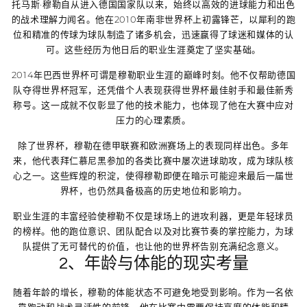
托马斯·穆勒自从进入德国国家队以来，始终以高效的进球能力和出色
的战术理解力闻名。他在2010年南非世界杯上初露锋芒，以犀利的跑
位和精准的传球为球队制造了诸多机会，迅速赢得了球迷和媒体的认
可。这些经历为他日后的职业生涯奠定了坚实基础。
2014年巴西世界杯可谓是穆勒职业生涯的巅峰时刻。他不仅帮助德国
队夺得世界杯冠军，还凭借个人表现获得世界杯最佳射手和最佳新秀
称号。这一成就不仅彰显了他的技术能力，也体现了他在大赛中应对
压力的心理素质。
除了世界杯，穆勒在德甲联赛和欧洲赛场上的表现同样出色。多年
来，他代表拜仁慕尼黑参加的各类比赛中屡次进球助攻，成为球队核
心之一。这些辉煌的积淀，使得穆勒即便在暗示可能迎来最后一届世
界杯，也仍然具备极高的历史地位和影响力。
职业生涯的丰富经验使穆勒不仅是球场上的进攻利器，更是年轻球员
的榜样。他的跑位意识、团队配合以及对比赛节奏的掌控能力，为球
队提供了无可替代的价值，也让他的世界杯告别充满纪念意义。
2、年龄与体能的现实考量
随着年龄的增长，穆勒的体能状态不可避免地受到影响。作为一名依