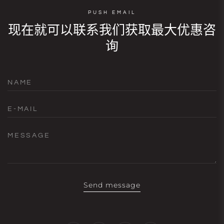
PUSH EMAIL
现在就可以联系我们获取最大优惠咨
询
NAME
E-MAIL
MESSAGE
Send message