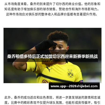
从市场角度来看，桑乔的到来提升了切尔西的商业价值。他的形象和
知名度有助于增加俱乐部的球衣销售、赞助合作和海外市场影响力。
这种市场效应对俱乐部的整体收入和品牌价值都有显著提升作用。
此外，桑乔的成功适应和出色表现，将进一步激发球迷的激情和忠诚
度。比赛中的精彩表现不仅提升球队氛围，也能形成良性循环，吸引