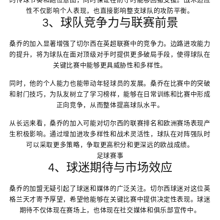
性不仅影响个人表现，也直接影响整支球队的攻防平衡。
3、球队竞争力与联赛前景
桑乔的加入显著增强了切尔西在英超联赛中的竞争力。边路进攻能力
的提升，将为球队在面对顶级对手时提供更多破局手段，使得球队在
关键比赛中能够更具威胁性和多样性。
同时，他的个人能力也能带动年轻球员的发展。桑乔在比赛中的突破
和射门技巧，为队友树立了学习榜样，能够在日常训练和比赛中形成
正向竞争，从而整体提高球队水平。
从长远来看，桑乔的加入可能对切尔西的联赛排名和欧洲赛场表现产
生积极影响。通过增加进攻多样性和战术灵活性，球队在对阵强队时
可以采取更多策略，争取更高积分和更深远的欧战成绩。
足球赛事
4、球迷期待与市场效应
桑乔的加盟无疑引起了球迷和媒体的广泛关注。切尔西球迷对这位英
格兰天才寄予厚望，希望他能够在关键比赛中提供决定性表现。球迷
期待不仅体现在赛场上，也体现在社交媒体和俱乐部宣传中。