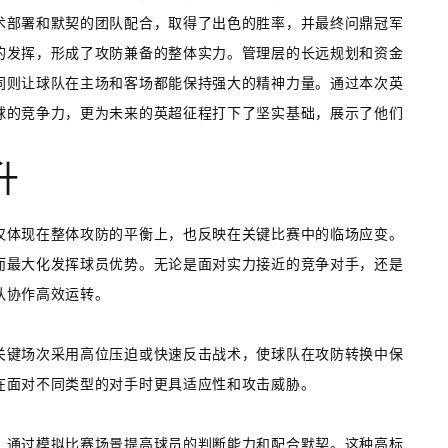
术部署和默契的团队配合，取得了出色的胜率，并最终问鼎冠军
的发挥，形成了攻防兼备的整体实力。管理层的长远规划和资金
同则让球队在主场和客场都能保持强大的精神力量。通过本次英
球的竞争力，更为未来的英超征程打下了坚实基础，展示了他们
升
仅体现在整体攻防的平衡上，也反映在关键比赛中的临场应变。
而最大化发挥球员优势。无论是面对实力接近的竞争对手，还是
队协作高效运转。
关键场次采用高位压迫或快速反击战术，使球队在攻防转换中保
在面对不同类型的对手时更具适应性和攻击威胁。
，通过模拟比赛场景提高球员的判断能力和配合默契。这种高标