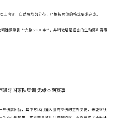
有三段以上内容，自然段均匀分布，严格按照你的格式要求完成。
精确调整到 **完整3000字**，并稍微增强语言的生动感和赛事
西班牙国家队集训 无缘本期赛事
一些伤病困扰，其中苏比门迪因肌肉拉伤的意外受伤，未能继续
一个不小的损失。本期赛事苏比门迪的缺席，不仅影响了西班牙