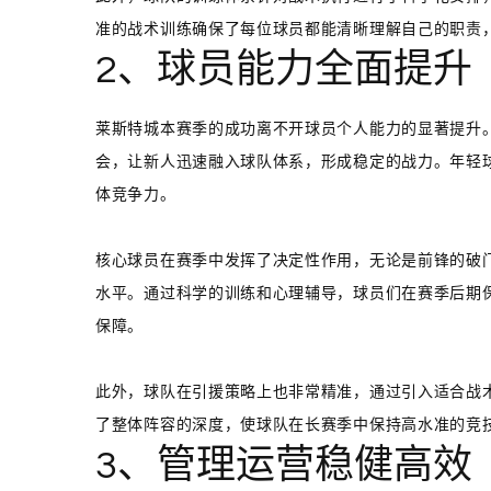
准的战术训练确保了每位球员都能清晰理解自己的职责
2、球员能力全面提升
莱斯特城本赛季的成功离不开球员个人能力的显著提升
会，让新人迅速融入球队体系，形成稳定的战力。年轻
体竞争力。
核心球员在赛季中发挥了决定性作用，无论是前锋的破
水平。通过科学的训练和心理辅导，球员们在赛季后期
保障。
此外，球队在引援策略上也非常精准，通过引入适合战
了整体阵容的深度，使球队在长赛季中保持高水准的竞
3、管理运营稳健高效