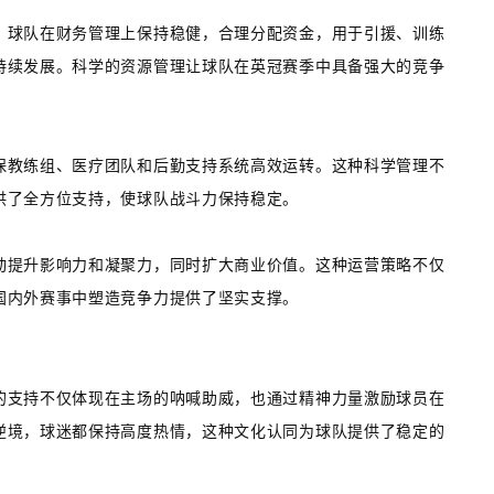
。球队在财务管理上保持稳健，合理分配资金，用于引援、训练
持续发展。科学的资源管理让球队在英冠赛季中具备强大的竞争
保教练组、医疗团队和后勤支持系统高效运转。这种科学管理不
供了全方位支持，使球队战斗力保持稳定。
动提升影响力和凝聚力，同时扩大商业价值。这种运营策略不仅
国内外赛事中塑造竞争力提供了坚实支撑。
的支持不仅体现在主场的呐喊助威，也通过精神力量激励球员在
逆境，球迷都保持高度热情，这种文化认同为球队提供了稳定的