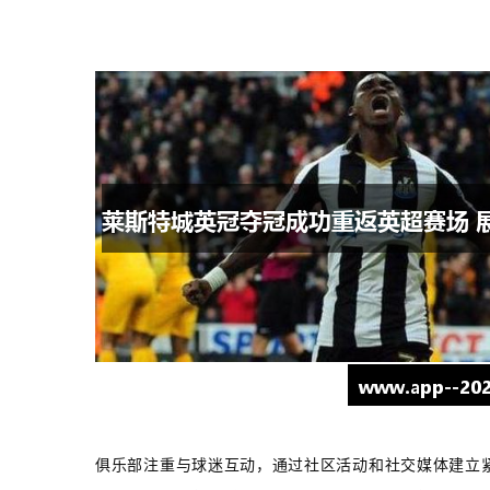
俱乐部注重与球迷互动，通过社区活动和社交媒体建立