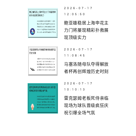
2026-07-17
12:05:50
鲍亚雄稳居上海申花主
力门将屡现精彩扑救展
现顶级实力
2026-07-17
11:08:45
马塞洛随母队夺得解放
者杯再创辉煌历史时刻
2026-07-17
10:10:13
雷克瑟姆老板死侍亲临
现场为球队晋级疯狂庆
祝引爆全场气氛