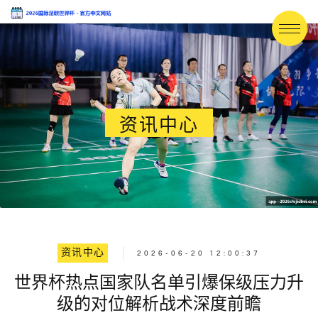
资讯中心
资讯中心
2026-06-20 12:00:37
世界杯热点国家队名单引爆保级压力升
级的对位解析战术深度前瞻