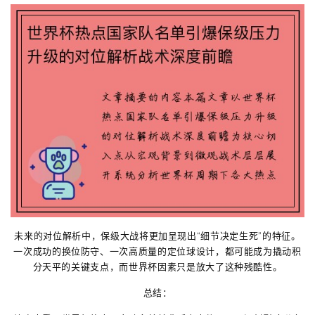
未来的对位解析中，保级大战将更加呈现出“细节决定生死”的特征。
一次成功的换位防守、一次高质量的定位球设计，都可能成为撬动积
分天平的关键支点，而世界杯因素只是放大了这种残酷性。
总结：