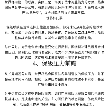
世界杯周期下的联赛，实际上是一场关于战术调整能力的考验。热点
国家队名单一经公布，教练组必须迅速评估阵容变化，对既有战术进
行“应急改造”，以应对即将到来的密集赛程。
世界杯门票
保级球队在战术选择上往往更加务实。部分球队放弃复杂的控球体
系，转而采用更直接的打法，通过长传、定位球和二点球争夺，降低
整体战术执行难度，以减少人员变化带来的负面影响。
与此同时，对手也会针对这些变化进行反制。围绕替补球员展开针对
性压迫，限制其出球和转身空间，成为不少球队在面对“保级残阵”时
的共同选择，这使得战术博弈呈现出明显的升级态势。
4、保级压力前瞻
从长周期视角来看，世界杯热点国家队名单所引发的保级压力，并不
会在短时间内消散。相反，这种压力会随着赛程推进不断累积，甚至
在赛季末段集中爆发。
对于仍在保级区徘徊的球队而言，如何在国家队比赛窗口期后迅速恢
复战斗力，是决定命运的关键。主力回归后的状态调整、伤病风险控
制，以及战术体系的重新磨合，都会直接影响保级走势。