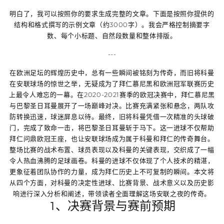
明白了，我可以按照你的要求生成完整的文章。下面是按照你提供的
结构和格式撰写的示例文章（约3000字）。我会严格控制摘要字
数、每个小标题、自然段数量和整体排版。
---
在欧洲足坛的辉煌历史中，总有一些瞬间被铭刻为传奇，而旧将科曼
在安联球场的惊世之举，无疑成为了拜仁慕尼黑和欧洲冠军联赛历史
上最令人难忘的一幕。在2020-2021赛季的欧冠决赛中，拜仁慕尼黑
与巴黎圣日耳曼展开了一场巅峰对决。比赛充满紧张和悬念，两队攻
防转换迅速，球迷屏息以待。最终，旧将科曼凭借一次精准的头球破
门，完成了致命一击，将巴黎圣日耳曼斩于马下。这一进球不仅帮助
拜仁问鼎欧冠王座，也让安联球场成为属于科曼和拜仁的传奇舞台。
整场比赛的战术布置、球员表现以及科曼的关键表现，交织成了一幅
令人热血沸腾的足球画卷。科曼的进球不仅体现了个人技术的精湛，
更象征着团队协作的力量，成为拜仁历史上不可复制的瞬间。本文将
从四个方面，对科曼的决定性进球、比赛背景、战术意义以及历史影
响进行深入分析和阐述，带领读者全面理解这场安联之夜的传奇。
1、决赛背景与赛前预期