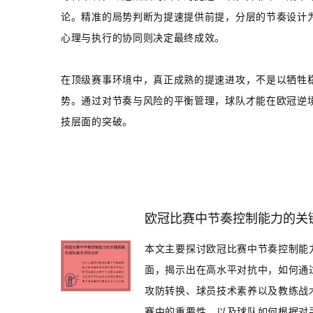
论。精准的局势判断为提速提供前提，分层的节奏设计
心理与执行的协同则决定最终成效。
在顶级赛事环境中，真正成熟的提速进攻，不是以牺牲
势。通过对节奏与风险的平衡管理，球队才能在欧冠逆
技层面的突破。
欧冠比赛中节奏控制能力的关
本文主要探讨欧冠比赛中节奏控制能
面，揭示出在高水平对抗中，如何通
攻防转换、球员技术素养以及教练战
赛中的重要性，以及球队如何根据对手的