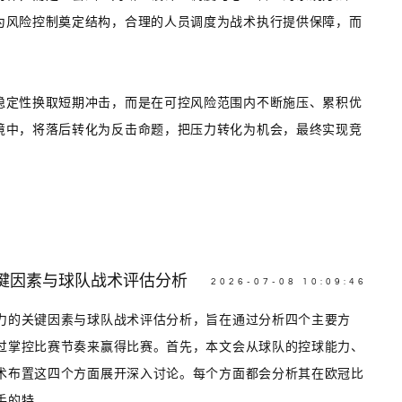
为风险控制奠定结构，合理的人员调度为战术执行提供保障，而
稳定性换取短期冲击，而是在可控风险范围内不断施压、累积优
境中，将落后转化为反击命题，把压力转化为机会，最终实现竞
键因素与球队战术评估分析
2026-07-08 10:09:46
力的关键因素与球队战术评估分析，旨在通过分析四个主要方
过掌控比赛节奏来赢得比赛。首先，本文会从球队的控球能力、
术布置这四个方面展开深入讨论。每个方面都会分析其在欧冠比
特...