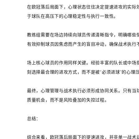
在欧冠落后局面下，心理状态往往决定提速进攻的实际
于球队在高压下的心理稳定性与执行一致性。
教练组需要在场边持续向球员传递清晰指令，明确哪些
有效抑制球员因焦虑而产生的盲目冲动，确保战术执行
场上核心球员的作用同样关键。经验丰富的队长或中场
刻选择最合理的进攻方式，而不是被“必须进球”的心理
最终，心理管理与战术执行必须形成协同关系。只有当球
质量机会，而不是风险叠加的失控过程。
总结：
综合来看，欧冠落后局面下的提速进攻，并非单一战术