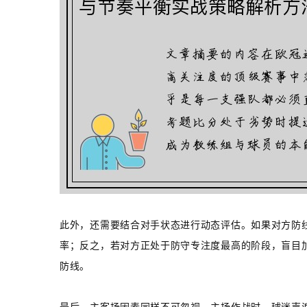
此外，还需要结合对手状态进行动态评估。如果对方防
率；反之，若对方正处于防守专注度最高的阶段，盲目
防线。