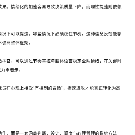
效果。情绪化的加速容易导致决策质量下降，而理性提速则依赖
情况下可以提速，哪些情况下必须稳住节奏。这种信息反馈能够
不偏离整体框架。
指挥官，可以通过节奏掌控与肢体语言稳定全队情绪，在关键时
压力牵着走。
员在心理上接受“有控制的冒险”，提速进攻才能真正转化为高
动作，而是一套涵盖判断、设计、调度与心理管理的系统方法