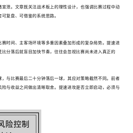
绪宣泄。文章既关注战术板上的理性设计，也强调比赛过程中动
套可复盘、可借鉴的系统思路。
比赛时间、主客场环境等多重因素叠加形成的复杂局势。提速进
凭比分落后就盲目加快节奏，往往会忽视比赛尚未进入真正的
球，与比赛最后二十分钟落后一球，其应对策略截然不同。前者
风险与收益之间做出清晰取舍。提速进攻是否立即启动，必须与