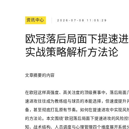
资讯中心
2026-07-08 11:05:29
欧冠落后局面下提速进
实战策略解析方法论
文章摘要的内容
在欧冠这样高强度、高关注度的顶级赛事中，落后局面
速进攻往往成为教练组与球员的本能选择，但速度提升
备，甚至彻底打乱原有节奏。如何在提速进攻中实现风
的方法论。本文围绕“欧冠落后局面下提速进攻的风险控
知、战术结构、人员调度与心理管理四个维度展开系统