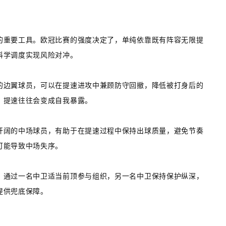
的重要工具。欧冠比赛的强度决定了，单纯依靠既有阵容无限提
科学调度实现风险对冲。
的边翼球员，可以在提速进攻中兼顾防守回撤，降低被打身后的
，提速往往会变成自我暴露。
开阔的中场球员，有助于在提速过程中保持出球质量，避免节奏
可能导致中场失序。
。通过一名中卫适当前顶参与组织，另一名中卫保持保护纵深，
提供兜底保障。