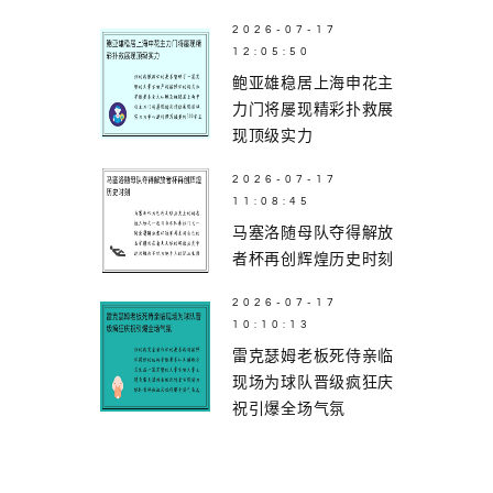
2026-07-17
12:05:50
鲍亚雄稳居上海申花主
力门将屡现精彩扑救展
现顶级实力
2026-07-17
11:08:45
马塞洛随母队夺得解放
者杯再创辉煌历史时刻
2026-07-17
10:10:13
雷克瑟姆老板死侍亲临
现场为球队晋级疯狂庆
祝引爆全场气氛