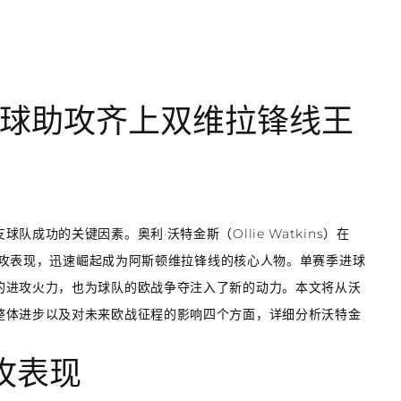
球助攻齐上双维拉锋线王
成功的关键因素。奥利·沃特金斯（Ollie Watkins）在
和助攻表现，迅速崛起成为阿斯顿维拉锋线的核心人物。单赛季进球
的进攻火力，也为球队的欧战争夺注入了新的动力。本文将从沃
整体进步以及对未来欧战征程的影响四个方面，详细分析沃特金
。
攻表现