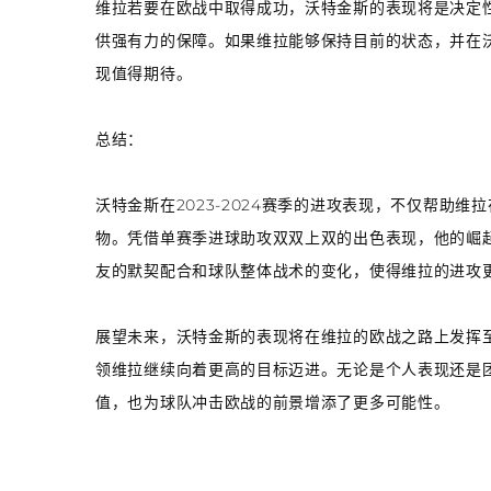
维拉若要在欧战中取得成功，沃特金斯的表现将是决定
供强有力的保障。如果维拉能够保持目前的状态，并在
现值得期待。
总结：
沃特金斯在2023-2024赛季的进攻表现，不仅帮助
物。凭借单赛季进球助攻双双上双的出色表现，他的崛
友的默契配合和球队整体战术的变化，使得维拉的进攻
展望未来，沃特金斯的表现将在维拉的欧战之路上发挥
领维拉继续向着更高的目标迈进。无论是个人表现还是
值，也为球队冲击欧战的前景增添了更多可能性。