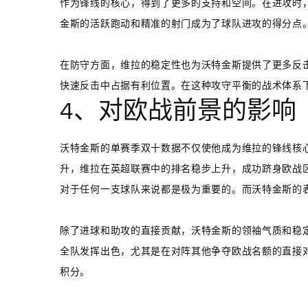
作为锋线的核心，得到了更多的支持和空间。在进攻时
金斯的活跃跑动和精准的射门成为了球队进攻的得分点
在防守方面，维拉的稳定性也为沃特金斯提供了更多反
快速反击中占据有利位置。在这种攻守平衡的战术体系
4、对欧战前景的影响
沃特金斯的单赛季双十数据不仅使他成为维拉的锋线核
升，维拉在英超联赛中的排名稳步上升，成功跻身欧战
对于任何一支球队来说都是极为重要的。而沃特金斯的
除了进球和助攻的直接贡献，沃特金斯的领袖气质和稳
全队发挥出色，尤其是在对阵其他争夺欧战名额的直接
积分。