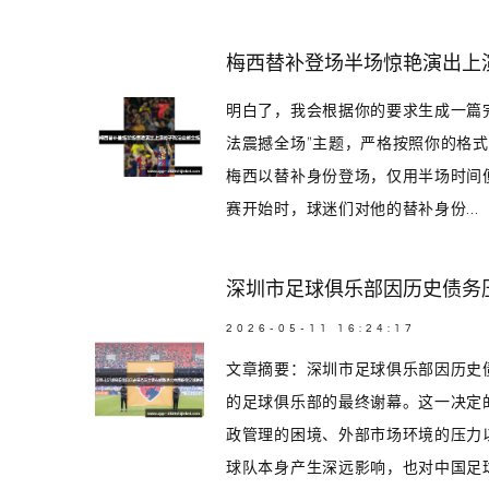
梅西替补登场半场惊艳演出上
明白了，我会根据你的要求生成一篇
法震撼全场”主题，严格按照你的格式
梅西以替补身份登场，仅用半场时间
赛开始时，球迷们对他的替补身份...
深圳市足球俱乐部因历史债务
2026-05-11 16:24:17
文章摘要：深圳市足球俱乐部因历史
的足球俱乐部的最终谢幕。这一决定
政管理的困境、外部市场环境的压力
球队本身产生深远影响，也对中国足球职