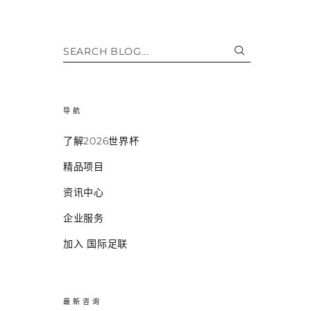
SEARCH BLOG...
导航
了解2026世界杯
精品项目
资讯中心
企业服务
加入 国际足联
最新咨询