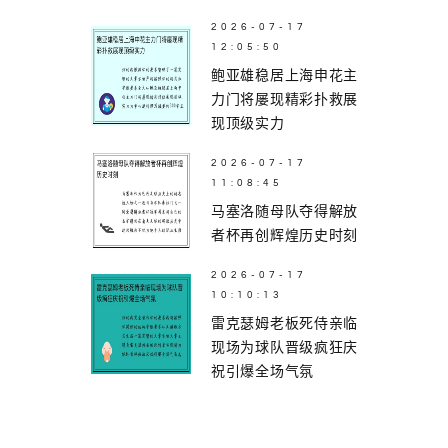
2026-07-17
12:05:50
鲍亚雄稳居上海申花主
力门将屡现精彩扑救展
现顶级实力
2026-07-17
11:08:45
马塞洛随母队夺得解放
者杯再创辉煌历史时刻
2026-07-17
10:10:13
雷克瑟姆老板死侍亲临
现场为球队晋级疯狂庆
祝引爆全场气氛