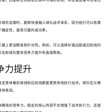
对象。西蒙斯在训练和比赛中传递的经验，将显著加速年轻球员
新球员加盟时，能够快速融入球队战术体系，因为他们可以依靠
不确定性，提高引援的成功率。
引援上更加精准和针对性。例如，可以选择补强边路或后防线的
优化和球队整体竞争力提升有直接帮助。
争力提升
稳定意味着前锋线和后防线都能更高效地执行战术。球队在比赛
整体表现。
洲赛场的竞争力。稳定的核心阵容不仅增强了战术执行力，还提