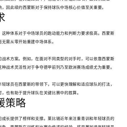
响，因此续约西蒙斯对于保持球队中场核心价值至关重要。
求
，这种体系对于中场球员的跑动能力和判断力要求极高。西蒙斯
而无需从零开始重建中场体系。
的战术方案。例如，在面对不同类型的对手时，可以依靠西蒙斯
这种战术灵活性对于争夺德甲前列乃至欧洲赛场成绩尤为重要。
年轻球员在西蒙斯的带领下，可以更快理解和适应球队的打法，
时，也有助于提升球队在关键比赛中的胜算。
援策略
的成长提供了榜样和支撑。莱比锡近年来注重青训和年轻球员的