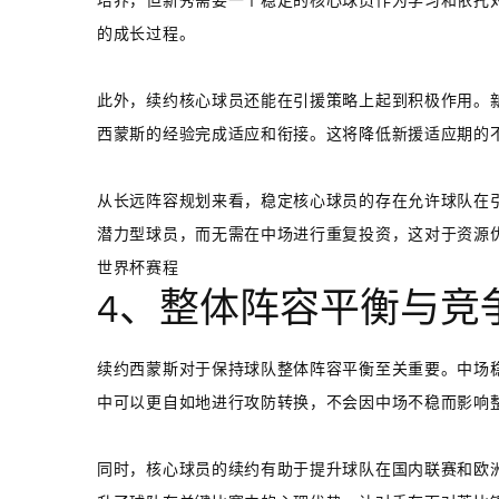
培养，但新秀需要一个稳定的核心球员作为学习和依托
的成长过程。
此外，续约核心球员还能在引援策略上起到积极作用。
西蒙斯的经验完成适应和衔接。这将降低新援适应期的
从长远阵容规划来看，稳定核心球员的存在允许球队在
潜力型球员，而无需在中场进行重复投资，这对于资源
世界杯赛程
4、整体阵容平衡与竞
续约西蒙斯对于保持球队整体阵容平衡至关重要。中场
中可以更自如地进行攻防转换，不会因中场不稳而影响
同时，核心球员的续约有助于提升球队在国内联赛和欧