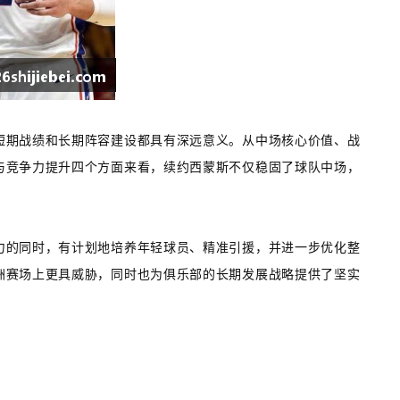
短期战绩和长期阵容建设都具有深远意义。从中场核心价值、战
与竞争力提升四个方面来看，续约西蒙斯不仅稳固了球队中场，
力的同时，有计划地培养年轻球员、精准引援，并进一步优化整
洲赛场上更具威胁，同时也为俱乐部的长期发展战略提供了坚实