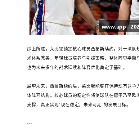
综上所述，莱比锡锁定核心球员西蒙斯续约，对于球队
术体系完善、年轻球员培养与引援策略、整体阵容平衡
也为未来多年的战术延续和阵容优化奠定了基础。
展望未来，西蒙斯续约后，莱比锡能够在保持现有竞争
体阵容结构。核心球员的稳定性将使球队在德甲乃至欧
支撑，真正实现“现在稳定，未来可期”的发展目标。
---