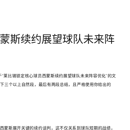
蒙斯续约展望球队未来阵
“莱比锡锁定核心球员西蒙斯续约展望球队未来阵容优化”的文
题下三个以上自然段，最后有两段总结，且严格使用你给出的
员西蒙斯展开关键的续约谈判，这不仅关系到球队短期的战绩，