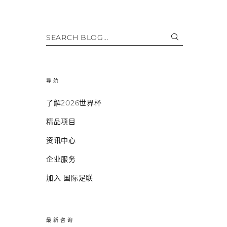
SEARCH BLOG...
导航
了解2026世界杯
精品项目
资讯中心
企业服务
加入 国际足联
最新咨询