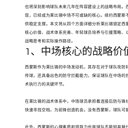
也将深刻影响球队未来几年在阵容建设上的战略布局。
现，已经成为莱比锡中场不可或缺的核心。续约西蒙斯
供稳定支撑。本文将从四个方面详细分析莱比锡锁定西
核心价值、战术体系完善、年轻球员培养与引援策略、
战略思考和实际操作路径。
1、中场核心的战略价
西蒙斯作为莱比锡的中场发动机，其存在对于球队攻防
传球，还具备出色的防守拦截能力，保证球队在中场的
术执行力的关键环节。
在莱比锡的战术体系中，中场球员承担着连接后防与锋
快速寻找空档，为前锋创造机会。没有西蒙斯，球队可
此外，西蒙斯的心理素质和领导力也是球队不能轻易替