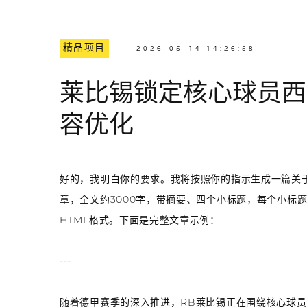
精品项目
2026-05-14 14:26:58
莱比锡锁定核心球员西
容优化
好的，我明白你的要求。我将按照你的指示生成一篇关于
章，全文约3000字，带摘要、四个小标题，每个小标
HTML格式。下面是完整文章示例：
---
随着德甲赛季的深入推进，RB莱比锡正在围绕核心球