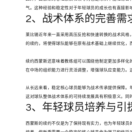
气。这种经验和稳定性对于年轻球员的成长也有直接影
2、战术体系的完善需
莱比锡近年来一直采用高压反抢和快速转换的战术风格
的续约，将使得球队能够在原有战术基础上继续优化，
续约西蒙斯还意味着教练组可以围绕他制定更加多样化
在中场的组织能力进行灵活调整，增强球队应变能力。
从长远来看，稳定核心球员能够为战术传承提供保障。
这对球队整体战术体系的可持续发展具有积极意义。同
3、年轻球员培养与引
西蒙斯的续约不仅是为了保持现有实力，也为年轻球员