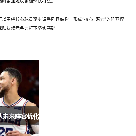
锡时更加难以预测球队打法。
以围绕核心球员逐步调整阵容结构，形成“核心+潜力”的阵容模
球队持续竞争力打下坚实基础。