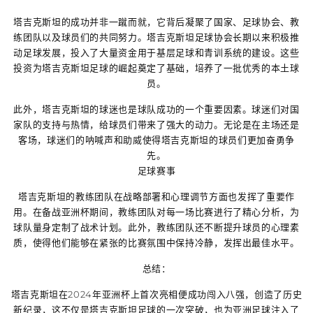
塔吉克斯坦的成功并非一蹴而就，它背后凝聚了国家、足球协会、教
练团队以及球员们的共同努力。塔吉克斯坦足球协会长期以来积极推
动足球发展，投入了大量资金用于基层足球和青训系统的建设。这些
投资为塔吉克斯坦足球的崛起奠定了基础，培养了一批优秀的本土球
员。
此外，塔吉克斯坦的球迷也是球队成功的一个重要因素。球迷们对国
家队的支持与热情，给球员们带来了强大的动力。无论是在主场还是
客场，球迷们的呐喊声和助威使得塔吉克斯坦的球员们更加奋勇争
先。
足球赛事
塔吉克斯坦的教练团队在战略部署和心理调节方面也发挥了重要作
用。在备战亚洲杯期间，教练团队对每一场比赛进行了精心分析，为
球队量身定制了战术计划。此外，教练团队还不断提升球员的心理素
质，使得他们能够在紧张的比赛氛围中保持冷静，发挥出最佳水平。
总结：
塔吉克斯坦在2024年亚洲杯上首次亮相便成功闯入八强，创造了历史
新纪录，这不仅是塔吉克斯坦足球的一次突破，也为亚洲足球注入了