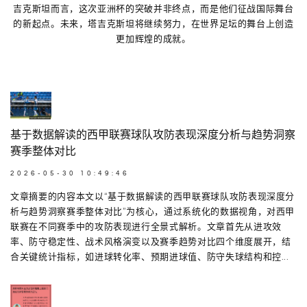
吉克斯坦而言，这次亚洲杯的突破并非终点，而是他们征战国际舞台
的新起点。未来，塔吉克斯坦将继续努力，在世界足坛的舞台上创造
更加辉煌的成就。
基于数据解读的西甲联赛球队攻防表现深度分析与趋势洞察
赛季整体对比
2026-05-30 10:49:46
文章摘要的内容本文以“基于数据解读的西甲联赛球队攻防表现深度分
析与趋势洞察赛季整体对比”为核心，通过系统化的数据视角，对西甲
联赛在不同赛季中的攻防表现进行全景式解析。文章首先从进攻效
率、防守稳定性、战术风格演变以及赛季趋势对比四个维度展开，结
合关键统计指标，如进球转化率、预期进球值、防守失球结构和控...