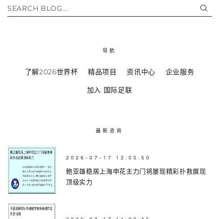
SEARCH BLOG...
导航
了解2026世界杯
精品项目
资讯中心
企业服务
加入 国际足联
最新咨询
2026-07-17 12:05:50
鲍亚雄稳居上海申花主力门将屡现精彩扑救展现
顶级实力