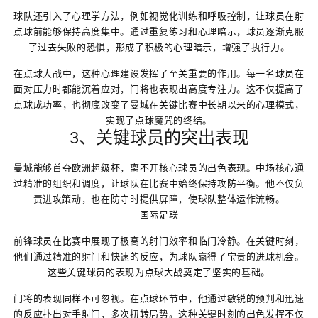
球队还引入了心理学方法，例如视觉化训练和呼吸控制，让球员在射
点球前能够保持高度集中。通过重复练习和心理暗示，球员逐渐克服
了过去失败的恐惧，形成了积极的心理暗示，增强了执行力。
在点球大战中，这种心理建设发挥了至关重要的作用。每一名球员在
面对压力时都能沉着应对，门将也表现出高度专注力。这不仅提高了
点球成功率，也彻底改变了曼城在关键比赛中长期以来的心理模式，
实现了点球魔咒的终结。
3、关键球员的突出表现
曼城能够首夺欧洲超级杯，离不开核心球员的出色表现。中场核心通
过精准的组织和调度，让球队在比赛中始终保持攻防平衡。他不仅负
责进攻策动，也在防守时提供屏障，使球队整体运作流畅。
国际足联
前锋球员在比赛中展现了极高的射门效率和临门冷静。在关键时刻，
他们通过精准的射门和快速的反应，为球队赢得了宝贵的进球机会。
这些关键球员的表现为点球大战奠定了坚实的基础。
门将的表现同样不可忽视。在点球环节中，他通过敏锐的预判和迅速
的反应扑出对手射门，多次扭转局势。这种关键时刻的出色发挥不仅