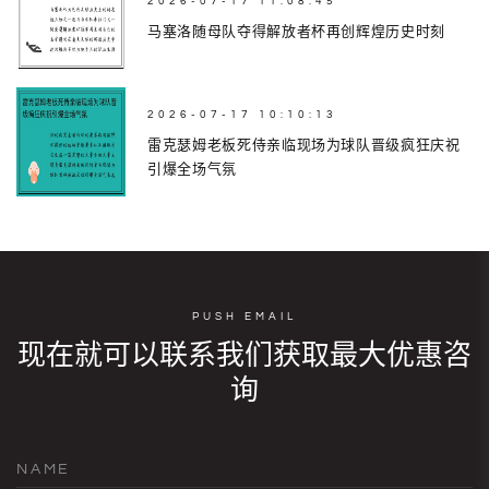
2026-07-17 11:08:45
马塞洛随母队夺得解放者杯再创辉煌历史时刻
2026-07-17 10:10:13
雷克瑟姆老板死侍亲临现场为球队晋级疯狂庆祝
引爆全场气氛
PUSH EMAIL
现在就可以联系我们获取最大优惠咨
询
NAME