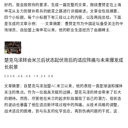
好的，我会按照你的要求，生成一篇完整的文章，围绕曹赟定在上海
申花从主力到替补奇兵的蜕变之路进行详细阐述。文章会包括摘要、
四个小标题，每个小标题下有三段以上的内容，以及两段总结。下面
是生成的文章示例： ---文章摘要：曹赟定作为中国足坛备受关注的中
场球员，自加盟上海申花以来，他的职业生涯经历了由巅峰主...
楚克乌泽转会米兰后状态起伏背后的适应阵痛与未来爆发成
长前景
2026-06-06 14:24:59
文章摘要：自楚克乌泽加盟AC米兰以来，他的表现一直是球迷和媒体
关注的焦点。作为一位极具天赋的边锋，楚克乌泽的转会带来了巨大
的期待。然而，尽管他在米兰的起步阶段展现了自己的潜力，但状态
的波动也暴露了他在适应新环境过程中的阵痛。从技术风格的调整、
战术适应的困难，到与队友的化学反应，再到伤病问题的干扰，这...