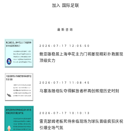
加入 国际足联
最新咨询
2026-07-17 12:05:50
鲍亚雄稳居上海申花主力门将屡现精彩扑救展现
顶级实力
2026-07-17 11:08:45
马塞洛随母队夺得解放者杯再创辉煌历史时刻
2026-07-17 10:10:13
雷克瑟姆老板死侍亲临现场为球队晋级疯狂庆祝
引爆全场气氛