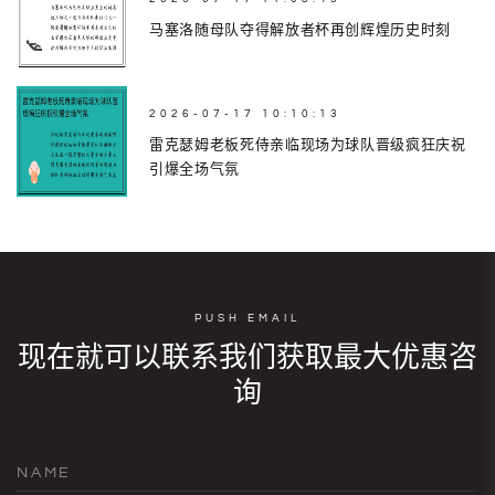
马塞洛随母队夺得解放者杯再创辉煌历史时刻
2026-07-17 10:10:13
雷克瑟姆老板死侍亲临现场为球队晋级疯狂庆祝
引爆全场气氛
PUSH EMAIL
现在就可以联系我们获取最大优惠咨
询
NAME