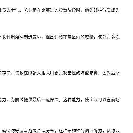
球员的士气。尤其是在比赛进入胶着阶段时，他的领袖气质成为
擅长利用角球制造威胁，但吕迪格在禁区内的威慑，使对方多次
的存在，使教练能够大胆采用更具攻击性的阵型布置，因为后防
能力，为防线提供最后一道保险。这种能力，使全队可以在前场
，确保防守覆盖范围合理分布。这种结构性的调节能力，使球队