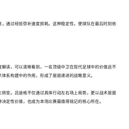
注，通过经验弥补速度损耗。这种稳定性，使球队在最后时刻依
度解读，可以清晰看到，一名顶级中卫在现代足球中的价值远不
术体系构建中的作用，形成了层层递进的战略意义。
生转变。吕迪格不仅通过具体行动左右场上局势，更以战术层面
种决定性价值，也成为本场比赛最值得铭记的核心所在。