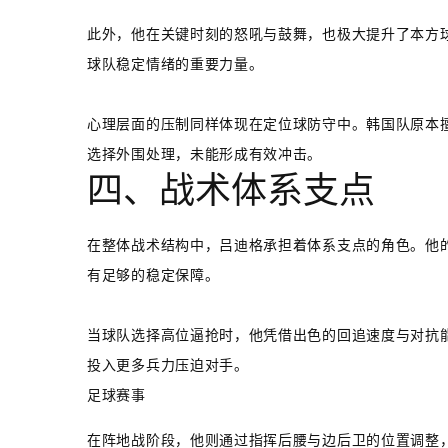
此外，他在关键时刻的怒吼与鼓舞，也极大提升了本方
球队稳定情绪的重要力量。
心理层面的压制同样体现在定位球防守中。韩国队原本
选择外围处理，未能形成有效冲击。
四、战术体系支点
在整体战术结构中，吕迪格承担着体系支点的角色。他
有足够的稳定保障。
当球队选择高位逼抢时，他凭借出色的回追速度与对抗
投入更多兵力压迫对手。
足球赛事
在阵地战阶段，他则通过指挥后腰与边后卫的位置调整