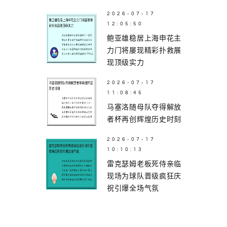
2026-07-17
12:05:50
鲍亚雄稳居上海申花主
力门将屡现精彩扑救展
现顶级实力
2026-07-17
11:08:45
马塞洛随母队夺得解放
者杯再创辉煌历史时刻
2026-07-17
10:10:13
雷克瑟姆老板死侍亲临
现场为球队晋级疯狂庆
祝引爆全场气氛