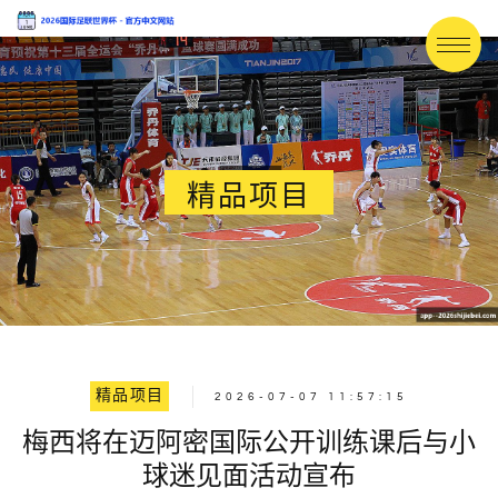
精品项目
精品项目
2026-07-07 11:57:15
梅西将在迈阿密国际公开训练课后与小
球迷见面活动宣布