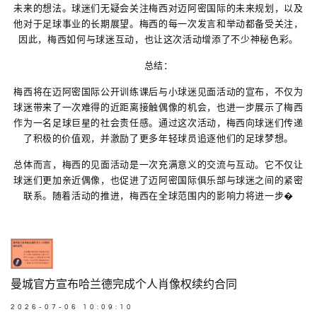
未来的想法。球迷们无疑会关注梅西对迈阿密国际的未来规划，以及
他对于足球事业的长期展望。梅西的每一次发言和举动都备受关注，
因此，梅西如何与球迷互动，也让这次活动增添了不少神秘色彩。
总结：
梅西将在迈阿密国际公开训练课后与小球迷见面活动的宣布，不仅为
球迷带来了一次难得的近距离接触偶像的机会，也进一步展示了梅西
作为一名足球巨星的社会责任感。通过这次活动，梅西向球迷们传递
了积极的价值观，并激励了更多年轻球员追逐他们的足球梦想。
总体而言，梅西的见面活动是一次充满意义的交流与互动。它不仅让
球迷们更加亲近偶像，也促进了迈阿密国际俱乐部与球迷之间的紧密
联系。随着活动的推进，梅西在全球范围内的影响力将进一步�
曼城官方宣布哈兰德完成个人肖像权续约合同
2026-07-06 10:09:10