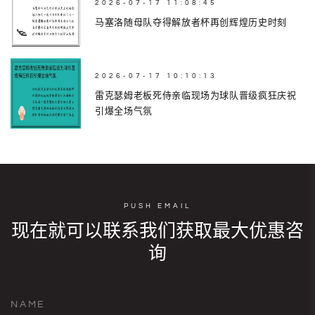
2026-07-17 11:08:45
马塞洛随母队夺得解放者杯再创辉煌历史时刻
2026-07-17 10:10:13
雷克瑟姆老板死侍亲临现场为球队晋级疯狂庆祝
引爆全场气氛
PUSH EMAIL
现在就可以联系我们获取最大优惠咨
询
NAME