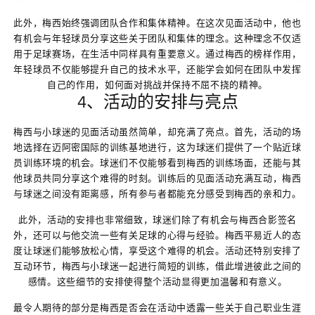
此外，梅西始终强调团队合作和集体精神。在这次见面活动中，他也
有机会与年轻球员分享这些关于团队和集体的理念。这种理念不仅适
用于足球赛场，在生活中同样具有重要意义。通过梅西的榜样作用，
年轻球员不仅能够提升自己的技术水平，还能学会如何在团队中发挥
自己的作用，如何面对挑战并保持不屈不挠的精神。
4、活动的安排与亮点
梅西与小球迷的见面活动虽然简单，却充满了亮点。首先，活动的场
地选择在迈阿密国际的训练基地进行，这为球迷们提供了一个贴近球
员训练环境的机会。球迷们不仅能够看到梅西的训练场面，还能与其
他球员共同分享这个难得的时刻。训练后的见面活动充满互动，梅西
与球迷之间没有距离感，所有参与者都能充分感受到梅西的亲和力。
此外，活动的安排也非常细致，球迷们除了有机会与梅西合影签名
外，还可以与他交流一些有关足球的心得与经验。梅西平易近人的态
度让球迷们能够放松心情，享受这个难得的机会。活动还特别安排了
互动环节，梅西与小球迷一起进行简短的训练，借此增进彼此之间的
感情。这些细节的安排使得整个活动显得更加温馨和有意义。
最令人期待的部分是梅西是否会在活动中透露一些关于自己职业生涯