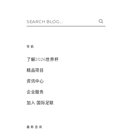
SEARCH BLOG...
导航
了解2026世界杯
精品项目
资讯中心
企业服务
加入 国际足联
最新咨询