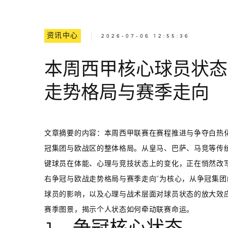
资讯中心
2026-07-06 12:55:36
本周西甲核心球员状态
走势格局与赛季走向
文章摘要的内容：本周西甲联赛在赛程推进与争夺白热
冠集团与欧战区的整体格局。从皇马、巴萨、马竞等传
键球员在体能、心理与竞技状态上的变化，正在悄然改
右争冠与欧战走势格局与赛季走向”为核心，从争冠集
球员的影响，以及心理与战术层面对球员状态的放大效
赛季图景，揭示个人状态如何牵动联赛命运。