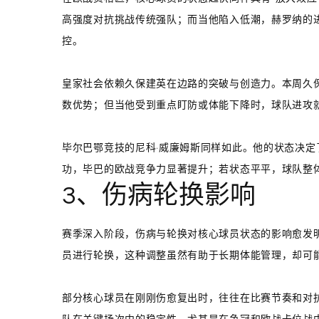
高强度对抗挑战传统强队；而当他陷入低潮，赫罗纳的
控。
皇家社会依赖久保建英在边路的突破与创造力。本周久
数优势；但当他受到重点盯防或体能下降时，球队进攻
毕尔巴鄂竞技的尼科·威廉姆斯同样如此。他的状态决
功，毕巴的欧战竞争力显著提升；若状态平平，球队整
3、伤病轮换影响
赛季深入阶段，伤病与轮换对核心球员状态的影响愈发
员进行轮换，这种调整虽然有助于长期体能管理，却可
部分核心球员在刚刚伤愈复出时，往往在比赛节奏和对