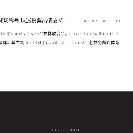
球场称号 球迷投票热情支持
2026-07-07 10:08:41
ports_team","柏林联合","german football club"]
entity["point_of_interest","老林务所畔体育
PUSH EMAIL