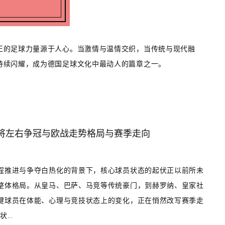
正的足球力量源于人心。当激情与温情交织，当传统与现代融
持续闪耀，成为德国足球文化中最动人的篇章之一。
将左右争冠与欧战走势格局与赛季走向
程推进与争夺白热化的背景下，核心球员状态的起伏正以前所未
整体格局。从皇马、巴萨、马竞等传统豪门，到赫罗纳、皇家社
键球员在体能、心理与竞技状态上的变化，正在悄然改写赛季走
...