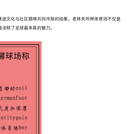
球迷文化与社区精神共同作用的结果。老林务所畔体育场不仅是
诚诠释了足球最本真的魅力。