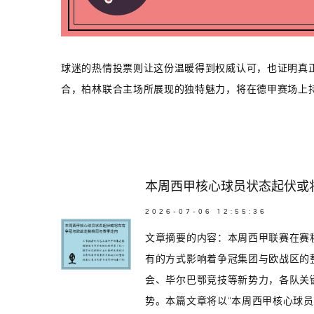
球迷的热情投票则让这份温暖得到权威认可，也证明真
合，柏林联合主场所展现的独特魅力，将在德甲赛场上
本周西甲核心球员状态起伏或
2026-07-06 12:55:36
文章摘要的内容：本周西甲联赛在赛
有的方式影响着争冠集团与欧战区的
会、毕尔巴鄂竞技等新势力，各队关
势。本篇文章将以“本周西甲核心球员状