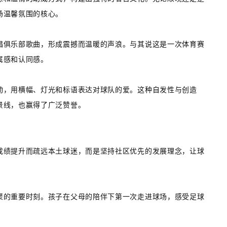
场温馨氛围的核心。
唱俱乐部歌曲，形成震撼而温暖的声浪。与其说这是一次体育赛
属感和认同感。
动，用横幅、灯光和标语表达对球队的爱。这种自发性与创造
景线，也赢得了广泛赞誉。
成绩提升而疏远本土球迷，而是坚持社区优先的发展理念，让球
聚的重要时刻。孩子在父母的陪伴下第一次走进球场，感受足球