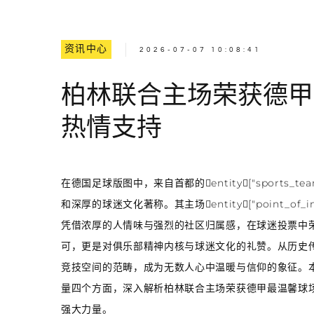
资讯中心
2026-07-07 10:08:41
柏林联合主场荣获德甲
热情支持
在德国足球版图中，来自首都的entity["sports_team"
和深厚的球迷文化著称。其主场entity["point_of_inter
凭借浓厚的人情味与强烈的社区归属感，在球迷投票中
可，更是对俱乐部精神内核与球迷文化的礼赞。从历史
竞技空间的范畴，成为无数人心中温暖与信仰的象征。
量四个方面，深入解析柏林联合主场荣获德甲最温馨球
强大力量。