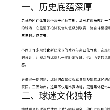
一、历史底蕴深厚
老林务所畔体育场坐落于柏林东部，承载着俱乐部几十
的球场，它见证了柏林联合从低级别联赛一路奋斗至德
生生的足球史书。
不同于许多现代化新建球场的冰冷与商业化气息，这座
的设计，让观众与比赛几乎零距离接触，也让历史的温
感。
更值得一提的是，球场的改建过程本身就凝聚着球迷的
家园。正因如此，这里不仅是比赛场地，更是集体记忆
二、球迷文化独特
柏林联合的球迷群体以忠诚与团结闻名，他们以极具创