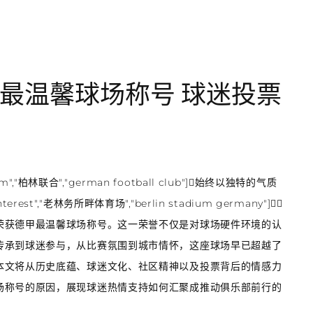
最温馨球场称号 球迷投票
,"柏林联合","german football club"]始终以独特的气质
est","老林务所畔体育场","berlin stadium germany"]，
荣获德甲最温馨球场称号。这一荣誉不仅是对球场硬件环境的认
传承到球迷参与，从比赛氛围到城市情怀，这座球场早已超越了
本文将从历史底蕴、球迷文化、社区精神以及投票背后的情感力
场称号的原因，展现球迷热情支持如何汇聚成推动俱乐部前行的