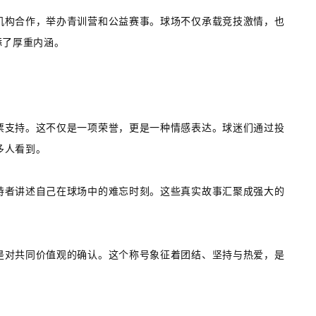
机构合作，举办青训营和公益赛事。球场不仅承载竞技激情，也
添了厚重内涵。
票支持。这不仅是一项荣誉，更是一种情感表达。球迷们通过投
多人看到。
持者讲述自己在球场中的难忘时刻。这些真实故事汇聚成强大的
是对共同价值观的确认。这个称号象征着团结、坚持与热爱，是