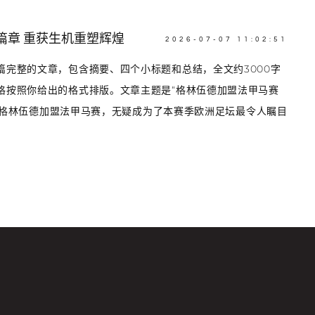
篇章 重获生机重塑辉煌
2026-07-07 11:02:51
篇完整的文章，包含摘要、四个小标题和总结，全文约3000字
格按照你给出的格式排版。文章主题是“格林伍德加盟法甲马赛
---格林伍德加盟法甲马赛，无疑成为了本赛季欧洲足坛最令人瞩目