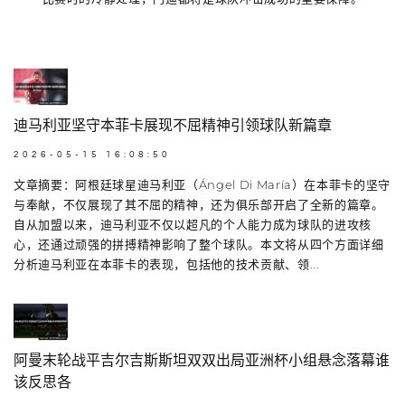
迪马利亚坚守本菲卡展现不屈精神引领球队新篇章
2026-05-15 16:08:50
文章摘要：阿根廷球星迪马利亚（Ángel Di María）在本菲卡的坚守
与奉献，不仅展现了其不屈的精神，还为俱乐部开启了全新的篇章。
自从加盟以来，迪马利亚不仅以超凡的个人能力成为球队的进攻核
心，还通过顽强的拼搏精神影响了整个球队。本文将从四个方面详细
分析迪马利亚在本菲卡的表现，包括他的技术贡献、领...
阿曼末轮战平吉尔吉斯斯坦双双出局亚洲杯小组悬念落幕谁
该反思各