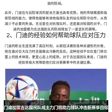
固的防线。
此外，门迪在与后防球员的配合方面也具有优势。他的传球精度和指
挥防线的能力，使得他能够有效地指挥队友的站位和防守动作，从而
减少不必要的失误。无论是在对抗强队时，还是面对较弱的对手，门
迪的加盟都为吉达国民队的防线增加了一道坚实的屏障。
2、门迪的经验如何帮助球队应对压力
门迪的职业生涯充满了高压时刻，从欧冠决赛到各种关键性的扑救，
他在面对巨大压力时总能做出冷静的反应。这种经验不仅仅是门将位
置上的技术体现，更是心态上的成熟。对于吉达国民队来说，门迪的
经验将极大地帮助他们应对新赛季中的关键比赛。