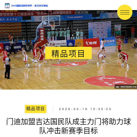
精品项目
精品项目
2026-05-16 10:35:25
门迪加盟吉达国民队成主力门将助力球
队冲击新赛季目标