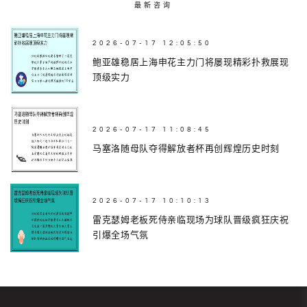
最新咨询
2026-07-17 12:05:50
鲍亚雄稳居上海申花主力门将屡现精彩扑救展现
顶级实力
2026-07-17 11:08:45
马塞洛随母队夺得解放者杯再创辉煌历史时刻
2026-07-17 10:10:13
雷克瑟姆老板死侍亲临现场为球队晋级疯狂庆祝
引爆全场气氛