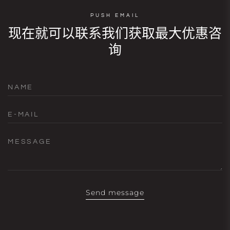
PUSH EMAIL
现在就可以联系我们获取最大优惠咨
询
NAME
E-MAIL
MESSAGE
Send message