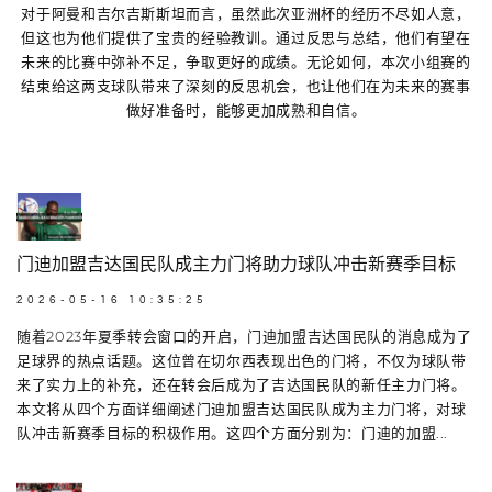
对于阿曼和吉尔吉斯斯坦而言，虽然此次亚洲杯的经历不尽如人意，
但这也为他们提供了宝贵的经验教训。通过反思与总结，他们有望在
未来的比赛中弥补不足，争取更好的成绩。无论如何，本次小组赛的
结束给这两支球队带来了深刻的反思机会，也让他们在为未来的赛事
做好准备时，能够更加成熟和自信。
门迪加盟吉达国民队成主力门将助力球队冲击新赛季目标
2026-05-16 10:35:25
随着2023年夏季转会窗口的开启，门迪加盟吉达国民队的消息成为了
足球界的热点话题。这位曾在切尔西表现出色的门将，不仅为球队带
来了实力上的补充，还在转会后成为了吉达国民队的新任主力门将。
本文将从四个方面详细阐述门迪加盟吉达国民队成为主力门将，对球
队冲击新赛季目标的积极作用。这四个方面分别为：门迪的加盟...