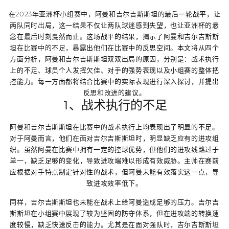
在2023年亚洲杯小组赛中，阿曼和吉尔吉斯斯坦的最后一轮战平，让
两队同时出局，这一结果不仅让两队球迷感到失望，也让亚洲杯的悬
念在最后时刻戛然而止。这场战平的结果，揭示了阿曼和吉尔吉斯斯
坦在比赛中的不足，暴露出他们在比赛中的反思空间。本文将从四个
方面分析，阿曼和吉尔吉斯斯坦双双出局的原因，分别是：战术执行
上的不足、球员个人发挥欠佳、对手的强势表现以及小组赛的整体把
控能力。每一方面都将结合比赛中的实际表现进行深入探讨，并提出
反思和改进的建议。
1、战术执行的不足
阿曼和吉尔吉斯斯坦在比赛中的战术执行上均表现出了明显的不足。
对于阿曼而言，他们在面对吉尔吉斯斯坦时，明显缺乏应有的进攻组
织。虽然阿曼在比赛中拥有一定的控球优势，但他们的进攻线路过于
单一，缺乏足够的变化，导致进攻端难以形成有效威胁。主帅在赛前
应根据对手特点制定针对性的战术，但阿曼未能有效落实这一点，导
致进攻效率低下。
同样，吉尔吉斯斯坦也未能在战术上给阿曼造成足够的压力。吉尔吉
斯斯坦在小组赛中展现了较为坚固的防守体系，但在进攻端的转换速
度较慢，缺乏快速反击的能力。尤其是在面对强队时，吉尔吉斯斯坦