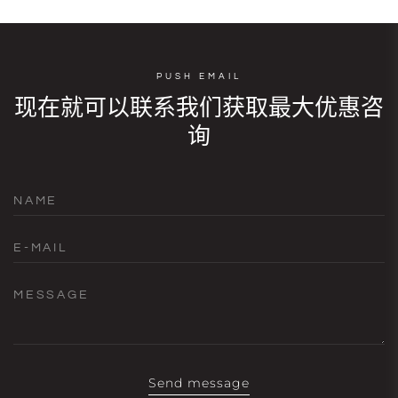
PUSH EMAIL
现在就可以联系我们获取最大优惠咨
询
NAME
E-MAIL
MESSAGE
Send message