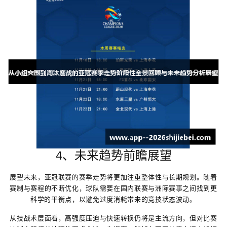
4、未来趋势前瞻展望
展望未来，亚冠联赛的赛季走势将更加注重整体性与长期规划。随着
赛制与赛程的不断优化，球队需要在国内联赛与洲际赛事之间找到更
科学的平衡点，以避免过度消耗带来的竞技状态波动。
从技战术层面看，高强度压迫与快速转换仍将是主流方向，但对比赛