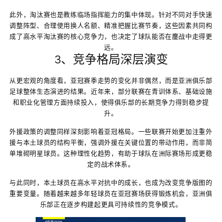
此外，淘汰赛也是教练临场指挥能力的集中体现。针对不同对手快速
调整阵型、合理使用换人名额、精准把握比赛节奏，这些因素共同构
成了高水平淘汰赛的核心竞争力，也决定了球队能否在鏖战中走得更
远。
3、竞争格局深层演变
从更宏观的角度看，亚冠赛季走势的变化并非偶然，而是亚洲俱乐部
足球整体生态演进的结果。近年来，部分联赛在青训体系、基础设施
和职业化管理方面持续投入，使得俱乐部的长期竞争力得到稳步提
升。
外援政策的调整同样深刻影响着亚冠格局。一些联赛开始更加注重外
援与本土球员的结构平衡，强调外援在关键位置的带动作用，而非简
单堆砌明星球员。这种理性化趋势，有助于球队在洲际赛场形成更稳
定的战术体系。
与此同时，本土球员在高水平对抗中的成长，也成为改变竞争版图的
重要变量。随着越来越多年轻球员在亚冠赛场获得锻炼机会，亚洲俱
乐部正在逐步构建起更具可持续性的竞争模式。