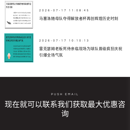
2026-07-17 11:08:45
马塞洛随母队夺得解放者杯再创辉煌历史时刻
2026-07-17 10:10:13
雷克瑟姆老板死侍亲临现场为球队晋级疯狂庆祝
引爆全场气氛
PUSH EMAIL
现在就可以联系我们获取最大优惠咨
询