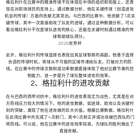
格拉利什在比赛中的精准传球不仅体现在中场的组织和衔接上，还表
现在对前场球员的支持上。通过数据分析，他在关键传球（创造进攻
机会的传球）方面的贡献尤其突出。与巴西的比赛中，他贡献了3次关
键传球，其中一次直接助攻了队友的进球。通过这种数据分析，可以
看出格拉利什不仅是球队进攻的核心，还能在关键时刻通过精准的传
球帮助球队得分。
2026世界杯
此外，格拉利什的传球选择也表现出其足球智商的高超。他善于选择
合适的传球时机，将球从不可能的区域传递给队友，打破对方的防
线。在比赛中的传球次数和成功率数据直接体现了他对比赛节奏的控
制能力，进一步提升了球队整体进攻的效率。
2、格拉利什的进攻贡献
在与巴西的西甲对抗中，格拉利什的进攻表现尤为出色，尤其是在对
方防线压力较大的情况下。他的进攻数据，如进球、助攻以及关键时
刻的突破，展现了他在进攻端的巨大价值。根据比赛数据，格拉利什
在此场比赛中共完成了4次射门，其中2次射正并成功攻破巴西队的门
将防线。可以说，他在比赛中的进攻效率较高，为球队的胜利做出了
直接贡献。