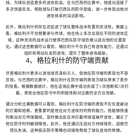
线，为球队创造更多的进攻机会。在与巴西的比赛中，他成功连接了
多次快速反击，帮助球队打破巴西队的防守层级，进一步体现出他对
进攻体系的深远影响。
此外，格拉利什的存在还促进了球队整体战术布置的灵活性。数据上
看，格拉利什不仅频繁参与传球，他在场上多次出现在不同的进攻区
域，这种灵活的战术运行使得巴西队防守球员难以适应他的位置变
化。通过这些数据可以看到，格拉利什不仅自己有进攻能力，还通过
组织和带动队友的进攻，提升了整体进攻威胁。
4、格拉利什的防守端贡献
尽管格拉利什更多以进攻球员身份示人，但他在防守端的表现也不容
忽视。与巴西的比赛中，格拉利什在防守端的表现为球队带来了意外
的惊喜。根据数据统计，他在这场比赛中成功完成了4次抢断和3次拦
截，表现出他在防守中的积极性和对比赛的全方位贡献。
通过分析比赛数据可以看到，格拉利什在防守端的表现不仅仅是被动
的拦截和抢断，更重要的是他在对方进攻时的预判能力。他能够快速
判断出对方传球路线，及时做出反应并拦截传球或破坏进攻，展示了
他在防守时的敏锐嗅觉。此外，他还通过压迫对方持球球员，迫使巴
西队失误，这种高压防守策略也间接地帮助了球队进攻的转换。