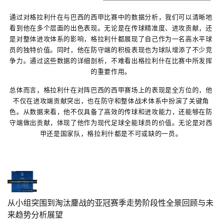
通过对格拉利什在与巴西的西甲比赛中的数据分析，我们可以清晰地
看到他在多个层面的出色表现。无论是在传球精准度、进攻贡献，还
是对整体进攻体系的影响，格拉利什都展现了自己作为一名高水平球
员的独特价值。同时，他在防守端的积极表现也为球队增添了不少竞
争力。通过这些数据的详细剖析，不难看出格拉利什在比赛中所发挥
的重要作用。
总体而言，格拉利什在对阵巴西的西甲赛场上的表现是全方位的，他
不仅在进攻端贡献突出，也在防守和整体战术体系中扮演了关键角
色。从数据来看，他不仅具备了高效的传球和进攻能力，还能够在防
守端做出贡献，体现了他作为现代足球全能球员的价值。无论是对西
甲还是国家队，格拉利什都是不可或缺的一员。
从小组突围到淘汰鏖战的亚冠赛季走势阶段性全景回顾与未
来趋势分析展望