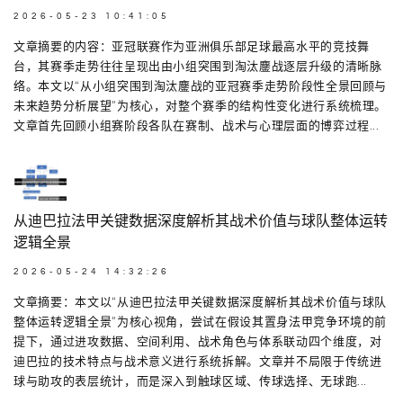
2026-05-23 10:41:05
文章摘要的内容：亚冠联赛作为亚洲俱乐部足球最高水平的竞技舞
台，其赛季走势往往呈现出由小组突围到淘汰鏖战逐层升级的清晰脉
络。本文以“从小组突围到淘汰鏖战的亚冠赛季走势阶段性全景回顾与
未来趋势分析展望”为核心，对整个赛季的结构性变化进行系统梳理。
文章首先回顾小组赛阶段各队在赛制、战术与心理层面的博弈过程...
从迪巴拉法甲关键数据深度解析其战术价值与球队整体运转
逻辑全景
2026-05-24 14:32:26
文章摘要：本文以“从迪巴拉法甲关键数据深度解析其战术价值与球队
整体运转逻辑全景”为核心视角，尝试在假设其置身法甲竞争环境的前
提下，通过进攻数据、空间利用、战术角色与体系联动四个维度，对
迪巴拉的技术特点与战术意义进行系统拆解。文章并不局限于传统进
球与助攻的表层统计，而是深入到触球区域、传球选择、无球跑...