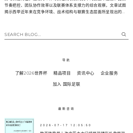
节奏把控、团队协作效率以及联赛体系支撑力的综合观察，文章试图
揭示西甲近年来在竞争环境、战术结构与联赛生态层面所呈现出的...
SEARCH BLOG...
导航
了解2026世界杯
精品项目
资讯中心
企业服务
加入 国际足联
最新咨询
2026-07-17 12:05:50