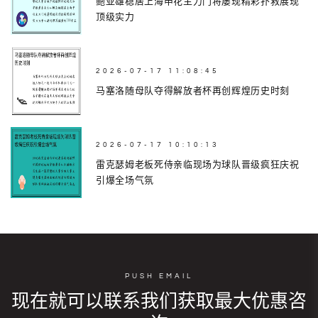
鲍亚雄稳居上海申花主力门将屡现精彩扑救展现
顶级实力
2026-07-17 11:08:45
马塞洛随母队夺得解放者杯再创辉煌历史时刻
2026-07-17 10:10:13
雷克瑟姆老板死侍亲临现场为球队晋级疯狂庆祝
引爆全场气氛
PUSH EMAIL
现在就可以联系我们获取最大优惠咨