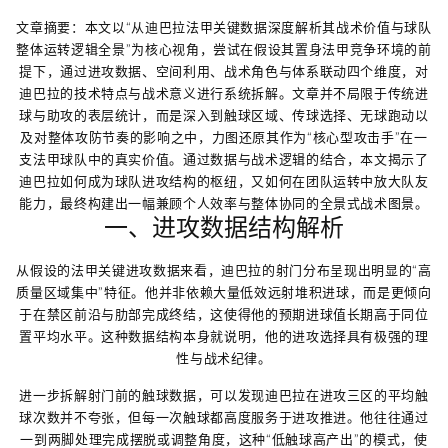
文章摘要：本文以“从迪巴拉法甲关键数据深度解析其战术价值与球队
整体运转逻辑全景”为核心视角，尝试在假设其置身法甲竞争环境的前
提下，通过进攻数据、空间利用、战术角色与体系联动四个维度，对
迪巴拉的技术特点与战术意义进行系统拆解。文章并不局限于传统进
球与助攻的表层统计，而是深入到触球区域、传球选择、无球跑动以
及对整体攻防节奏的影响之中，力图还原其作为“核心型攻击手”在一
支法甲球队中的真实价值。通过数据与战术逻辑的结合，本文揭示了
迪巴拉如何成为球队进攻结构的枢纽，又如何在团队运转中放大队友
能力，最终构建出一幅兼顾个人效率与整体协同的全景式战术图景。
一、进攻数据结构解析
从假设的法甲关键进攻数据来看，迪巴拉的射门分布呈现出明显的“高
质量区域集中”特征。他并非依赖大量低效远射堆积进球，而是更倾向
于在禁区前沿与肋部完成终结，这使得他的预期进球值长期高于同位
置平均水平。这种数据结构本身就说明，他的进攻选择具有极强的理
性与战术纪律。
进一步拆解射门前的触球数据，可以发现迪巴拉在进攻三区的平均触
球次数并不夸张，但每一次触球都高度服务于进攻推进。他往往通过
一到两脚处理完成摆脱或调整角度，这种“低触球高产出”的模式，使