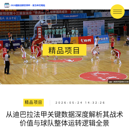
精品项目
精品项目
2026-05-24 14:32:26
从迪巴拉法甲关键数据深度解析其战术
价值与球队整体运转逻辑全景