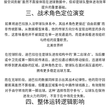
接空间贡献”虽然不直接体现在进球数据中，但却是球队整体进攻效率
提升的重要基础。
三、战术角色定位演变
如果将迪巴拉放入法甲球队体系中，其战术角色更接近“自由前腰”而
非传统影锋。从数据模型来看，他的传球方向分布呈现出明显的多向
性，这意味着他并不被固定在单一进攻通道内，而是承担着进攻组织
与终结的双重职责。
北美世界杯
在控球阶段，迪巴拉往往是球队进攻结构中的“第二出球点”。当后腰
或中卫完成第一脚向前传递后，迪巴拉通过横向移动接应，迅速将球
转移到更具威胁的区域。这种角色定位，使球队在面对高压逼抢时，
拥有更多稳定出球方案。
而在无球阶段，迪巴拉的数据同样显示出其战术纪律性。他的防守回
撤距离虽然不算极端，但覆盖区域集中在中路传球线路上，有效限制
对手由守转攻的第一脚出球。这种“选择性防守参与”，让球队在保持
进攻火力的同时，不至于在中场完全失衡。
四、整体运转逻辑影响