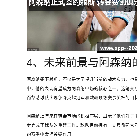
4、未来前景与阿森纳
阿森纳签下赖斯，不仅是为了提升当前的战术实力，也
中，他的表现有望成为阿森纳中场的核心之一。这笔交
而帮助球队实现争夺英超冠军和欧洲顶级赛事奖杯的目
阿森纳近年来在转会市场的积极布局，显示了他们对于
步完成了球队的重建工作。球队目前拥有一支具备强大
的赛季中发挥关键作用。