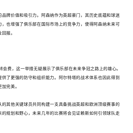
的品牌价值和吸引力。阿森纳作为英超豪门，其历史底蕴和球迷
力，也增强了俱乐部在国际市场上的竞争力，使得阿森纳未来可
业回报。
的转会费，这一举措无疑展示了俱乐部在未来争冠之路上的雄心。
提供了更强的防守和组织能力。阿尔特塔的战术体系也因此得到
更加完美。
队的其他关键球员共同构建一支具备挑战英超和欧洲顶级赛事的
来的规划和野心，未来几年的比赛将会见证赖斯如何引领球队走