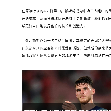
在阿尔特塔的433阵型中，赖斯将成为中场三人组中的
在进攻端，从而使得球队在进攻上更加高效。赖斯的到
够更加自由地发挥他们的技术和创造力。
此外，赖斯作为一名英格兰国脚，其稳定的表现和大赛
在关键时刻的应变能力时常受到质疑，但赖斯的到来将
读能力将为球队提供更强的战术支持，帮助阿森纳在未