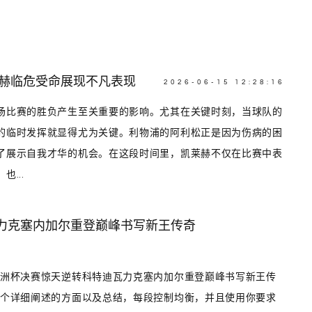
莱赫临危受命展现不凡表现
2026-06-15 12:28:16
场比赛的胜负产生至关重要的影响。尤其在关键时刻，当球队的
的临时发挥就显得尤为关键。利物浦的阿利松正是因为伤病的困
了展示自我才华的机会。在这段时间里，凯莱赫不仅在比赛中表
...
力克塞内加尔重登巅峰书写新王传奇
非洲杯决赛惊天逆转科特迪瓦力克塞内加尔重登巅峰书写新王传
四个详细阐述的方面以及总结，每段控制均衡，并且使用你要求