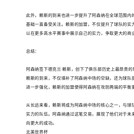
此外，赖斯的到来也进一步提升了阿森纳在全球范围内
基础一直备受关注。赖斯的加盟，不仅提升了球队的实
以在更多高水平赛事中展示自己的实力，争取更大的商
总结：
阿森纳签下德克兰·赖斯，创下了俱乐部历史上最昂贵
赖斯的到来，不仅填补了阿森纳中场的空缺，还为球队
进一步强化，赖斯的加盟使得阿森纳在攻防两端的平衡
从长远来看，赖斯将成为阿森纳中场的核心之一，与球
实力的队伍。阿森纳通过这笔交易，展现了他们对于未
向更大的成功。
北美世界杯