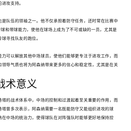
的进攻支持。
也是队伍的领袖之一。他不仅承担着防守任务，还时常在比赛中
传球和带球能力，使他在球场上成为了不可或缺的一员，尤其是
传球寻找队友的跑位。
能力可以解放其他中场球员，使他们能够更专注于进攻工作，而
和领导气质也将为阿森纳带来更多的信心和稳定性，尤其是在关
战术意义
特塔的战术体系中，中场的控制和过渡起着至关重要的作用，而
特塔曾多次表示，阿森纳需要一名既能防守又能组织进攻的球
纳在中场的统治力，使得球队在对阵强队时能够更好地保持控