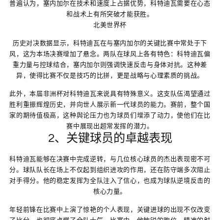
普遍认为，塞内加尔在技术和速度上占据优势，科特迪瓦需要在心态
和战术上有所突破才能获胜。
北美世界杯
历史对决数据显示，科特迪瓦在与塞内加尔的关键比赛中常处于下
风，这为本场决赛增加了悬念。两队在球风上各有特色：科特迪瓦偏
重力量与控球结合，塞内加尔则强调快速反击与身体对抗。这种差
异，使得比赛不仅是技巧的比拼，更是战略与心理素质的挑战。
此外，本届非洲杯对科特迪瓦来说具有特殊意义。这支队伍渴望通过
胜利重振辉煌历史，并向世人展示新一代球员的能力。赛前，整个国
家的期待值极高，这种舆论压力也为球员们增添了动力，使他们在比
赛中展现出超常发挥的潜力。
2、关键球员的卓越表现
科特迪瓦能够在决赛中完成逆转，与几位核心球员的杰出表现密不可
分。球队队长在场上不仅起到组织进攻的作用，还在防守端多次阻止
对手得分。他的稳定发挥为全队注入了信心，也成为球队逆境反击的
核心力量。
年轻前锋在比赛中上演了惊艳的个人表现，关键进球的出现不仅改变