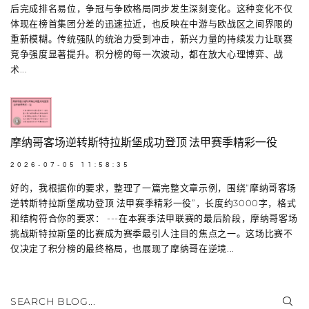
后完成排名易位，争冠与争欧格局同步发生深刻变化。这种变化不仅
体现在榜首集团分差的迅速拉近，也反映在中游与欧战区之间界限的
重新模糊。传统强队的统治力受到冲击，新兴力量的持续发力让联赛
竞争强度显著提升。积分榜的每一次波动，都在放大心理博弈、战
术...
摩纳哥客场逆转斯特拉斯堡成功登顶 法甲赛季精彩一役
2026-07-05 11:58:35
好的，我根据你的要求，整理了一篇完整文章示例，围绕“摩纳哥客场
逆转斯特拉斯堡成功登顶 法甲赛季精彩一役”，长度约3000字，格式
和结构符合你的要求： ---在本赛季法甲联赛的最后阶段，摩纳哥客场
挑战斯特拉斯堡的比赛成为赛季最引人注目的焦点之一。这场比赛不
仅决定了积分榜的最终格局，也展现了摩纳哥在逆境...
SEARCH BLOG...