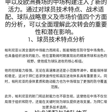
甲以及欧洲赛场的中场构建注入了新的
活力。通过对球员技术特点、战术适
配、球队战略意义及市场价值四个方面
的分析，可以全面理解此次转会的重要
性和潜在影响。
1、球员技术特点分析
帕利尼亚以其全面的中场能力而闻名，既能够胜任防守型中场角色，
也具备组织进攻的能力。他在富勒姆时期展现出的精准传球和出色的
视野，使他成为球队进攻的核心枢纽。
他的控球能力极强，无论在高速推进还是小范围传递中，都能保持球
权稳定，这对于拜仁追求快速传控和高压进攻体系具有重要意义。同
时，帕利尼亚的身体素质和跑动能力也为中场增加了更强的防守覆盖
范围。
此外，帕利尼亚的射门和远射能力也不容忽视，这使他在中场不仅仅
局限于组织和防守，还能在关键时刻为球队提供进攻支援，为拜仁增
加更多战术选择。