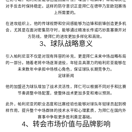
对手反击时保持稳定。这样的防守意识正是拜仁在德甲乃至欧冠赛场
上所需要的。
在进攻组织上，他的传球视野和空间感能够为边锋和前锋创造更多机
会，尤其是在面对密集防守时，能够通过精准长传或巧妙直塞撕开对
方防线，使拜仁的进攻更加多样化和高效。
3、球队战略意义
引入帕利尼亚不仅是对现有阵容的补充，更是拜仁未来中场战略布局
的一部分。随着老将中场逐渐退役，年轻且具潜力的帕利尼亚能够在
未来数年中承担中场核心角色，保证球队长期竞争力。
足球新闻
他的加盟还为球队增加了战术灵活性，拜仁可以根据不同对手和比赛
节奏调整中场配置，使整体战术更加多变和难以预测。
此外，帕利尼亚的职业态度和比赛经验也能够对球队年轻球员起到榜
样作用，提升整个中场群体的技术水平和心理素质，为拜仁在国内外
赛事中争取更多胜利奠定基础。
4、转会市场价值与品牌影响