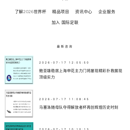
了解2026世界杯
精品项目
资讯中心
企业服务
加入 国际足联
最新咨询
2026-07-17 12:05:50
鲍亚雄稳居上海申花主力门将屡现精彩扑救展现
顶级实力
2026-07-17 11:08:45
马塞洛随母队夺得解放者杯再创辉煌历史时刻
2026-07-17 10:10:13