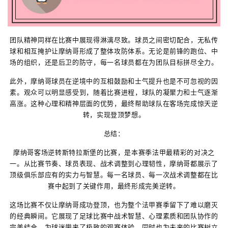
团队精神同样在比赛中展现得淋漓尽致。球员之间密切配合，无私传
球和相互掩护让摩纳哥形成了整体攻防体系。无论是前锋的跑位、中
场的组织，还是后卫的防守，每一名球员都在为团队目标拼尽全力。
此外，摩纳哥球员在逆境中的互相鼓励和士气提升也是不可忽视的因
素。观众可以明显感受到，随着比赛进程，球队的凝聚力和士气逐渐
高涨。这种心理和精神层面的优势，最终帮助球队在客场完成惊天逆
转，实现登顶梦想。
总结：
摩纳哥客场逆转斯特拉斯堡的比赛，是本赛季法甲最精彩的对决之
一。从比赛节奏、球员表现、战术调整到心理韧性，摩纳哥都展示了
顶级俱乐部应有的实力与智慧。每一名球员、每一次战术调整都在比
赛中起到了关键作用，最终形成完美逆转。
这场比赛不仅让摩纳哥成功登顶，也为整个法甲赛季留下了难以磨灭
的经典瞬间。它展现了足球比赛中战术智慧、心理素质和团队协作的
完美结合，为球迷带来了极致的观赛体验，同时也为未来的比赛树立